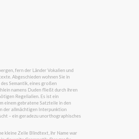
bergen, fern der Länder Vokalien und
texte. Abgeschieden wohnen Sie in
 des Semantik, eines großen
chlein namens Duden fließt durch ihren
ötigen Regelialien. Es ist ein
em einem gebratene Satzteile in den
on der allmächtigen Interpunktion
scht – ein geradezu unorthographisches
e kleine Zeile Blindtext, ihr Name war