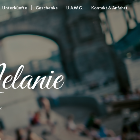
Unterkünfte
Geschenke
U.A.W.G.
Kontakt & Anfahrt
anie
K