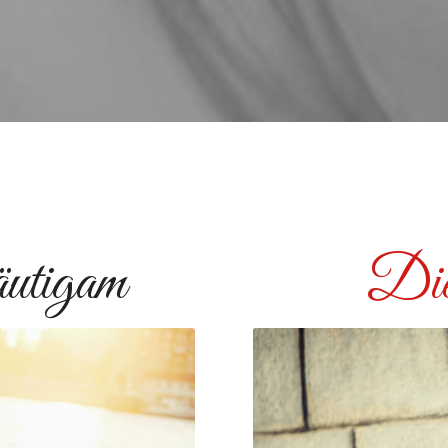
utigam
Die