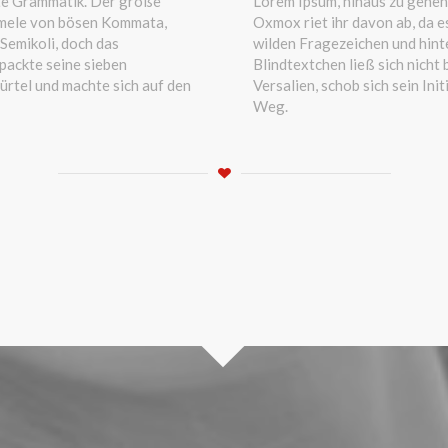
ite Grammatik. Der große
Lorem Ipsum, hinaus zu gehen
immele von bösen Kommata,
Oxmox riet ihr davon ab, da 
Semikoli, doch das
wilden Fragezeichen und hint
 packte seine sieben
Blindtextchen ließ sich nicht 
 Gürtel und machte sich auf den
Versalien, schob sich sein Ini
Weg.